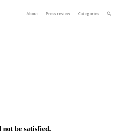
About
Press review
Categories